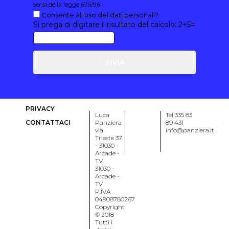
sensi della legge 675/96
Consente all uso dei dati personali?
Si prega di digitare il risultato del calcolo: 2+5=
PRIVACY
Luca
Tel 335 83
CONTATTACI
Panziera
89 431
via
info@panziera.it
Trieste 37
- 31030 -
Arcade -
TV
31030 -
Arcade -
TV
P.IVA
04908780267
Copyright
© 2018 -
Tutti i